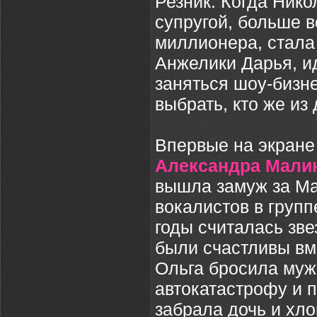
Резник. Когда Ник
супругой, больше в
миллионера, стала
Анжелики Дарья, и
заняться шоу-бизн
выбрать, кто же из
Впервые на экран
Александра Мали
вышла замуж за Ма
вокалистов в групп
годы считалась зве
были счастливы вме
Ольга бросила мужа
автокатастрофу и п
забрала дочь и хл