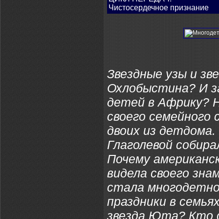
Чистосердечное признание
Звездные узы и зв
Охлобыстина? И з
детей в Африку? 
своего семейного 
двоих из детдома.
Глаголевой собир
Почему американск
видела своего зна
стала многодетн
праздники в семья
звезда Юта? Кто 