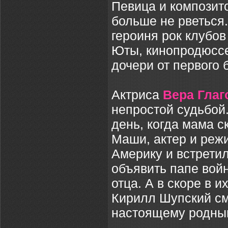
Певица и композит
больше не рветься
героиня рок клубов
Юты, кинопродюссе
дочери от первого 
Актриса
Вера Глаг
непростой судьбой
день, когда мама с
Маши, актер и режи
Америку и встрети
объявить папе войн
отца. А в скоре в 
Кирилл Шупский см
настоящему родны