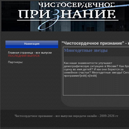
"Чистосердечное признание" -
Навигация
Многодетные звезды
Главная страница - все выпуски
ПОСЛЕДНИЙ ВЫПУСК:
Партнеры:
Как наши знаменитости улучшают
демографическую ситуацию в Москве? Как бр
сцену во имя детей? И как они борются за
семейное счастье? Многодетные звезды! Сег
программе![edit] e[/edit]
Чистосердечное признание - все выпуски передачи онлайн - 2009-2026 гг