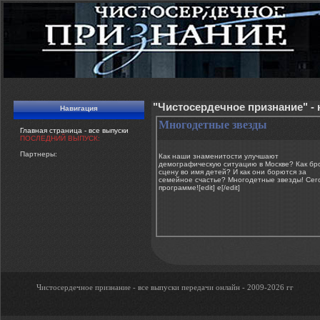
"Чистосердечное признание" -
Навигация
Многодетные звезды
Главная страница - все выпуски
ПОСЛЕДНИЙ ВЫПУСК:
Партнеры:
Как наши знаменитости улучшают
демографическую ситуацию в Москве? Как бр
сцену во имя детей? И как они борются за
семейное счастье? Многодетные звезды! Сег
программе![edit] e[/edit]
Чистосердечное признание - все выпуски передачи онлайн - 2009-2026 гг