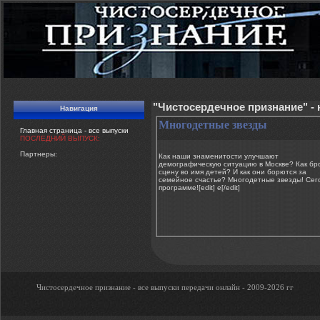
"Чистосердечное признание" -
Навигация
Многодетные звезды
Главная страница - все выпуски
ПОСЛЕДНИЙ ВЫПУСК:
Партнеры:
Как наши знаменитости улучшают
демографическую ситуацию в Москве? Как бр
сцену во имя детей? И как они борются за
семейное счастье? Многодетные звезды! Сег
программе![edit] e[/edit]
Чистосердечное признание - все выпуски передачи онлайн - 2009-2026 гг