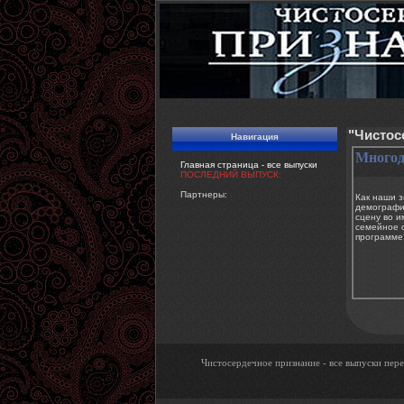
"Чистос
Навигация
Многод
Главная страница - все выпуски
ПОСЛЕДНИЙ ВЫПУСК:
Партнеры:
Как наши 
демографи
сцену во и
семейное 
программе![
Чистосердечное признание - все выпуски пере