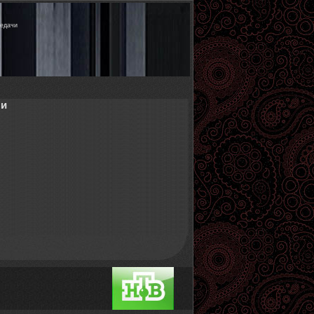
редачи
чи