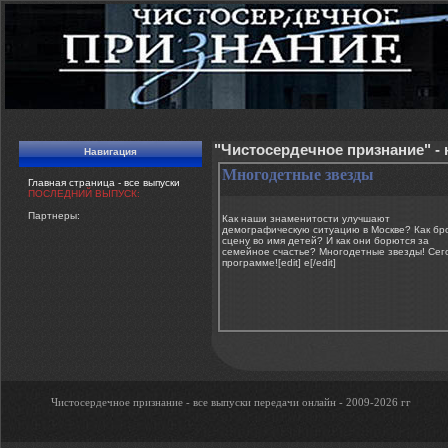
"Чистосердечное признание" -
Навигация
Многодетные звезды
Главная страница - все выпуски
ПОСЛЕДНИЙ ВЫПУСК:
Партнеры:
Как наши знаменитости улучшают
демографическую ситуацию в Москве? Как бр
сцену во имя детей? И как они борются за
семейное счастье? Многодетные звезды! Сег
программе![edit] e[/edit]
Чистосердечное признание - все выпуски передачи онлайн - 2009-2026 гг