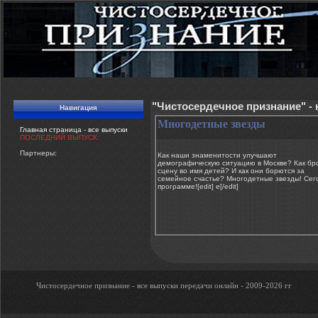
"Чистосердечное признание" -
Навигация
Многодетные звезды
Главная страница - все выпуски
ПОСЛЕДНИЙ ВЫПУСК:
Партнеры:
Как наши знаменитости улучшают
демографическую ситуацию в Москве? Как бр
сцену во имя детей? И как они борются за
семейное счастье? Многодетные звезды! Сег
программе![edit] e[/edit]
Чистосердечное признание - все выпуски передачи онлайн - 2009-2026 гг