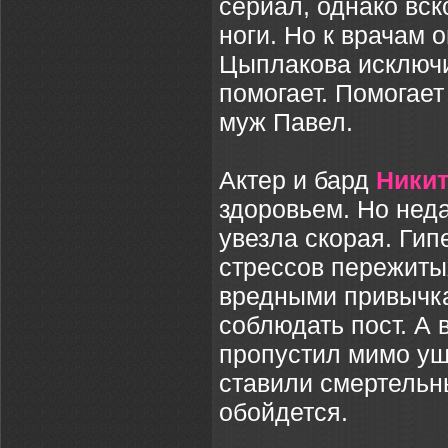
сериал, однако вск
ноги. Но к врачам о
Цыплакова исключи
помогает. Помогает
муж Павел.
Актер и бард
Никит
здоровьем. Но нед
увезла скорая. Гип
стрессов пережитых
вредными привычка
соблюдать пост. А 
пропустил мимо уш
ставили смертельны
обойдется.