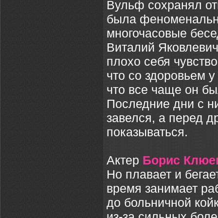
Вульф сохранял от
была феноменальна
многочасовые бесе
Виталий Яковлевич 
плохо себя чувство
что со здоровьем у
что все чаще он б
Последние дни с ни
завелся, а перед д
показываться.
Актер
Борис Клюе
Но плавает и бегае
время занимает ра
до больничной койк
из-за сильных боле