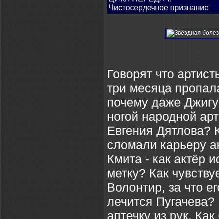
Чистосердечное признание
Говорят что артист
три месяца пропал
почему даже Джигур
ногой народной ар
Евгения Дятлова? 
сломали карьеру а
Кмита - как актёр 
метку? Как чувству
Волонтир, за что е
лечится Пугачева?
аптечку из рук. Ка