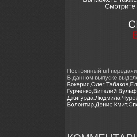
Смотрите 
С
Постоянный url передачи: 
В данном выпуске выде
Бокерия
,
Олег Табаков
,
Ел
Гурченко
,
Виталий Вульф
Джигурда
,
Людмила Чурс
Волонтир
,
Денис Кмит
,
Сп