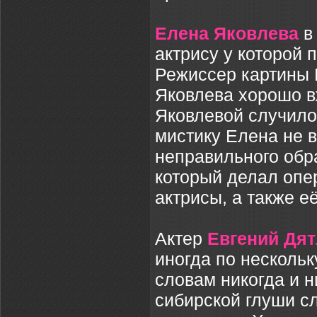
Елена Яковлева
в 
актрису у которой 
Режиссер картины 
Яковлева хорошо вж
Яковлевой случилос
мистику Елена не в
неправильного обра
который делал опе
актрисы, а также е
Актер
Евгений Дя
иногда по нескольк
словам никогда и н
сибирской глуши с