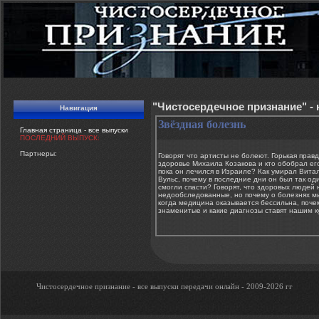
"Чистосердечное признание" -
Навигация
Звёздная болезнь
Главная страница - все выпуски
ПОСЛЕДНИЙ ВЫПУСК:
Партнеры:
Говорят что артисты не болеют. Горькая правд
здоровье Михаила Козакова и кто обобрал ег
пока он лечился в Израиле? Как умирал Вита
Вульс, почему в последние дни он был так оди
смогли спасти? Говорят, что здоровых людей н
недообследованные, но почему о болезнях м
когда медицина оказывается бессильна, поче
знаменитые и какие диагнозы ставят нашим кум
Чистосердечное признание - все выпуски передачи онлайн - 2009-2026 гг