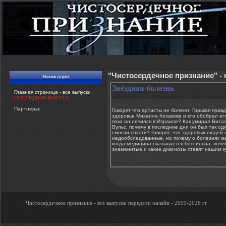
"Чистосердечное признание" -
Навигация
Звёздная болезнь
Главная страница - все выпуски
ПОСЛЕДНИЙ ВЫПУСК:
Партнеры:
Говорят что артисты не болеют. Горькая правд
здоровье Михаила Козакова и кто обобрал ег
пока он лечился в Израиле? Как умирал Вита
Вульс, почему в последние дни он был так оди
смогли спасти? Говорят, что здоровых людей н
недообследованные, но почему о болезнях м
когда медицина оказывается бессильна, поче
знаменитые и какие диагнозы ставят нашим кум
Чистосердечное признание - все выпуски передачи онлайн - 2009-2026 гг