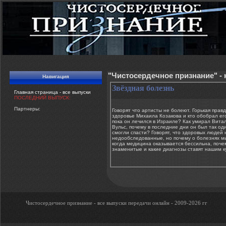
"Чистосердечное признание" -
Навигация
Звёздная болезнь
Главная страница - все выпуски
ПОСЛЕДНИЙ ВЫПУСК:
Партнеры:
Говорят что артисты не болеют. Горькая правд
здоровье Михаила Козакова и кто обобрал ег
пока он лечился в Израиле? Как умирал Вита
Вульс, почему в последние дни он был так оди
смогли спасти? Говорят, что здоровых людей н
недообследованные, но почему о болезнях м
когда медицина оказывается бессильна, поче
знаменитые и какие диагнозы ставят нашим кум
Чистосердечное признание - все выпуски передачи онлайн - 2009-2026 гг