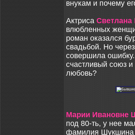
внукам и почему ег
Актриса
Светлана
влюбленных женщин
роман оказался бу
свадьбой. Но чере
совершила ошибку.
счастливый союз и
любовь?
Марии Ивановне 
под 80-ть, у нее м
фамилия Шукшина М