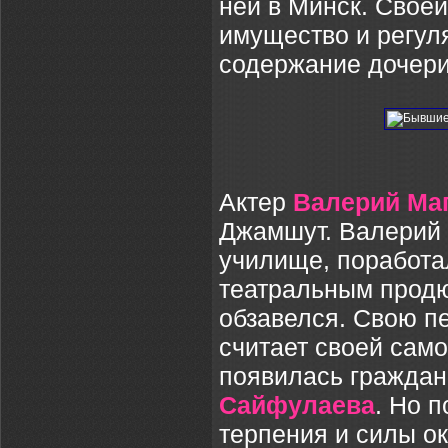
ней в Минск. Свое
имущество и регул
содержание дочер
Актер
Валерий Ма
Джамшут. Валерий 
училище, поработа
театральным продюс
обзавелся. Свою п
считает своей сам
появилась граждан
Сайфулаева
. Но 
терпения и силы ок