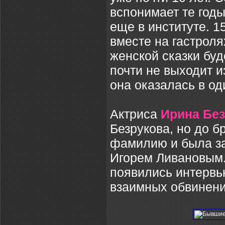
вспонимает те год
еще в институте. 1
вместе на гастроля
женской сказки бу
почти не выходит и
она оказалась в о
Актриса
Ирина Бе
Безрукова, но до б
фамилию и была за
Игорем Ливановым.
появились интервью
взаимных обвинени