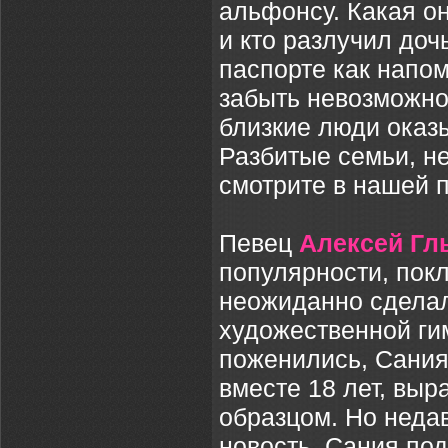
альфонсу. Какая о
и кто разлучил до
паспорте как напо
забыть невозможно
близкие люди оказ
Разбитые семьи, н
смотрите в нашей 
Певец
Алексей Гл
популярности, пок
неожиданно сдела
художественной г
поженились, Сания
вместе 18 лет, выр
образцом. Но неда
новость. Сания под