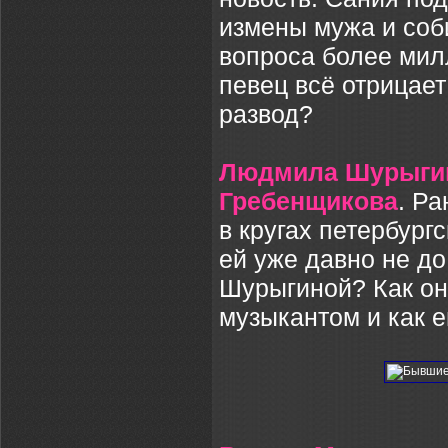
измены мужа и соб
вопроса более мил
певец всё отрицает
развод?
Людмила Шурыги
Гребенщикова
. Р
в кругах петербург
ей уже давно не д
Шурыгиной? Как он
музыкантом и как е