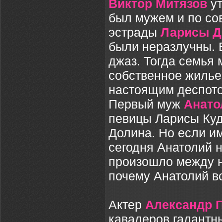
Виктор Митязов
ут
был мужем и по со
эстрады
Ларисы Д
были неразлучны. В
джаз. Тогда семья 
собственное жилье.
настоящим деспотом
Первый муж
Анато
певицы Ларисы Куд
Долина. Но если им
сегодня Анатолий 
произошло между н
почему Анатолий в
Актер
Александр 
кавалеров галантн