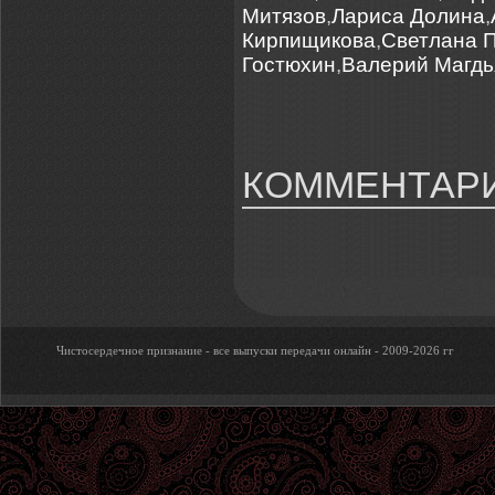
Митязов
,
Лариса Долина
,
Кирпищикова
,
Светлана 
Гостюхин
,
Валерий Магд
КОММЕНТАРИ
Чистосердечное признание - все выпуски передачи онлайн - 2009-2026 гг