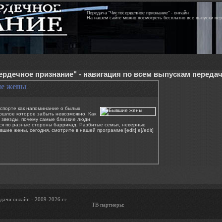
Передача "Чистосердечное признание" - онлайн
На нашем сайте можно посмотреть бесплатно все выпуски пе
ердечное признание" - навигация по всем выпускам переда
е жены
спорте как напоминание о былых
ошлое которое забыть невозможно. Как
 звезды, почему самые близкие люди
ся по разные стороны баррикад. Разбитые семьи, неверные
вшие жены, сегодня, смотрите в нашей программе![edit] e[/edit]
дачи онлайн - 2009-2026 гг
ТВ партнеры: