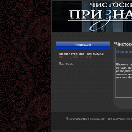
"Чистос
Навигация
Бывши
Главная страница - все выпуски
ПОСЛЕДНИЙ ВЫПУСК:
Партнеры:
Штамп в па
обидах, пр
разводятся
оказывают
мужья и бы
Чистосердечное признание - все выпуски пере