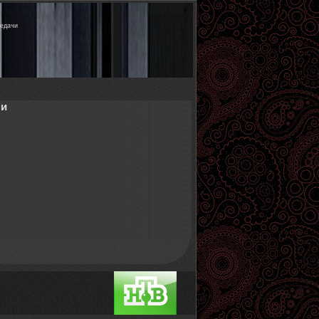
редачи
чи