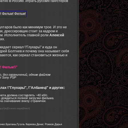
атно в Россию. Играть русских гангстеров
мухтаров было как минимум трое. И это не
и, дрессировщик стоит за кадром и
ром. Исполнитель главной роли
Алексей
их.
дает сериал \"Глухарь\" и куда он
ндрей Болтнев и почему она называет себя
ваются, как сериал становиться жизнью и
! Фильм!\"
, без ограничений, одним файлом
е Sony PSP
х \"Глухарь\", \"Албанец\" и других:
ета должна составлять ~40 кб/с.
 дождаться полной загрузки фильма.
на скачивание внизу странички.
5cqcp7pty]Скачать видео[/leech]
енко
,
Братаны
,
Гузэль Киреева
,
Денис Рожков
,
Дарья