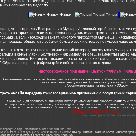
 и у знаменитого Роберта Де Ниро. И тем не менее Олег решил переехать обр
дских боевиках ему надоело.
знает, что в сериале \"Возвращение Мухтара\", главный герой, то есть самих 
блеров, которые кинологи используют специально для трюках. Во время съемк
 собаке, а если необходим захват, кинологу приходится быть еще и каскаде
, на площадке общается с собакой больше всех и страдает от укусов чаще друг
все на видео - красивый финал или новый поворот, почему Максим Аверин поки
рагедия в семье Марии Болтневой - как умирал её отец, знаменитый актер А
то преследовал Викторию Тарасову. Чего стоит успех и чем за него расплачи
 Обратная сторона фабрики грёз и всё что осталось за кадром!
Чистосердечное признание - Выпуск \"Фильм! Фильм
Вы можете легко скачать данный выпуск себе на компьютер с большой скоростью
Также эта передача пригодна для просмотра и на приставк
Продолжительность выпуска ~ 30 мин
реть онлайн передачу \"Чистосердечное признание\" о популярных сериала
Внимание. Для плавного онлайн просмотра рекомендуемая скорость вашего интерн
Если скорость интернета меньше, рекомендуем во время просмотра нажать на паузу и
Вы можете также и скачать себе данный выпуск на компьютер. Смотрите ссылку 
Видео загружается..
Скачать видео: [leech=http://depositfiles.com/files/
l передачи: http://pravdarussia.ru/82-film-film-film1.html
пуске выделены следующие основные люди и сюжеты:
Глухарь
,
Албанец
,
Максим Аверин
,
Алексей Кравч
имир Фекленко
,
Виктория Тарасова
,
Александр Дедюшко