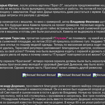
арью Юргенс
, после успеха картины \"Брат-2\", засыпали предложениями н
ебе не желала и была вынуждена отказываться от работы. Но потом ей пост
енщину с аквалангом. Ради кино Дарьи пришлось даже расстаться с мужем. Е
рдце актрисы это разлука с дочерью.
р начинается с вешалки, то кино с гримерной, актер
Владимир Фекленко
шути
сла. Его будущая жена Камила пришла на проект гримером. Несколько недел
азами. После знакомства они долго тайно встречались от всей съемочной груп
ели в машины и готовы уже были разъехаться, Камила не выдержала и первой
иктория Тарасова
, прочитав сценарий \"
Глухарь
\" не понимала - ну какой из
а съемочной площадке, но летом 2010 ей пришлось особенно туго. Недавно 
кое ателье по пошиву модной одежды. Теперь по магазинам актриса ходит п
её удалась, Тарасовой регулярно напоминают благодарные зрители, особенно 
сь за свой успех? Почему она была вынуждена ездить с охраной и дрожать о
друга увела её мужа и почему сюжеты \"Глухаря\" повторяются в её жизни? С
у сериала \"Братанов\", четверо героев сериала должны были быть неразлуч
ьеры братанов умер молодой и здоровый Дмитрий Дьяконов, ему было всего 3
вопросом. Однако вторую часть \"Братаны\" начал снимать другой режиссер.
ександр Дедюшко
, прославился благодаря роли отставного майора спецназ
роли, мужественный и немногословный. Он и в жизни был надежной опорой для
ой Светланой и сыном ехали в гости к другу во Владимир. Ночью на трассе, 
ную полосу, лоб в лоб столкнулась с грузовиком и загорелась. Все трое погибл
 \"Псевдоним Албанец-3\" главную роль вместо погибшего Дедюшко исполнил 
 за границей известен больше чем на родине. В конце 80-х он уехал работат