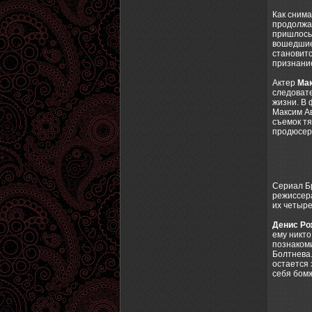
Как снима
продолжат
пришлось 
вошедшие 
становитс
признание
Актер
Ма
следоват
жизни. В 
Максим Ав
съемок тя
продюсера
Сериал Б
режиссера
их четыре
Денис Ро
ему никто
познакоми
Болтнева.
остается 
себя бомж