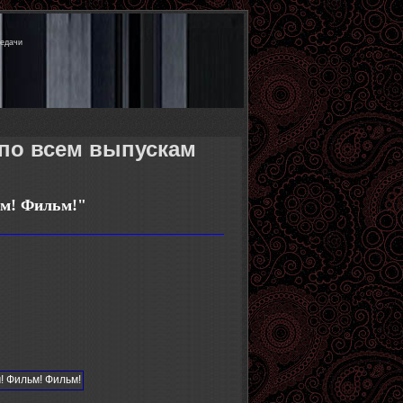
редачи
 по всем выпускам
м! Фильм!
"