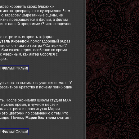
ково хоронить своих близких и
ртистов превращают в суперменов. Чем
рию Тарасов? Вырезанные сцены, не
 жизнь превращается в фильм, а фильм
ня, в нашей программе \"Чистосердечное
же встретить старость в форме
узэль Киреевой
, помог здоровый образ
вился он - актер театра \"Сатирикон\"
бии своего героя, особенно во время
 Авериным, как актер боролся с
ео..
урьезов на съемках случается немало. У
десантное братство и почему погиб один
зать. После окончания школы студии МХАТ
в нужное время, в нужном месте и
тала актриса и проститутка Мария
 это цветочки по сравнению с тем, что
 кадре. Почему
Мария Болтнева
считает