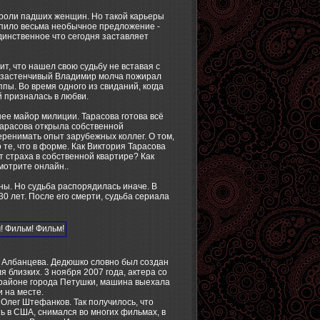
а роли падших женщин. Но такой карьеры
упило весьма необычное предложение -
динственное что сегодня заставляет
т, что нашел свою судьбу не вставая с
ь застенчивый Владимир молча пожирал
пы. Во время одного из свиданий, когда
 призналась в любви.
 нее майор милиции. Тарасова готова всё
Тарасова открыла собственной
еренимать опыт зарубежных коллег. О том,
те, что в форме. Как Виктория Тарасова
т страха в собственной квартире? Как
мотрите онлайн..
ны. Но судьба распорядилась иначе. В
0 лет. После его смерти, судьба сериала
а Албанцева. Дедюшко словно был создан
 близких. 3 ноября 2007 года, актера со
в районе города Петушки, машина выехала
и на месте.
Олег Штефанков. Так получилось, что
ь в США, снимался во многих фильмах, в