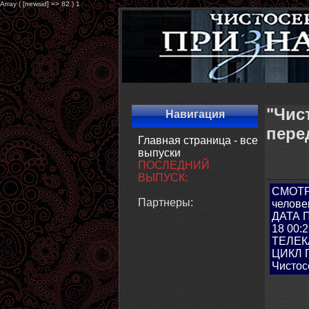
Array ( [newsid] => 82 ) 1
"Чис
Навигация
пере
Главная страница - все
выпуски
ПОСЛЕДНИЙ
ВЫПУСК:
СМОТР
Партнеры:
челове
ДАТА 
18 00:2
ТЕЛЕК
ЦИКЛ 
Чистос