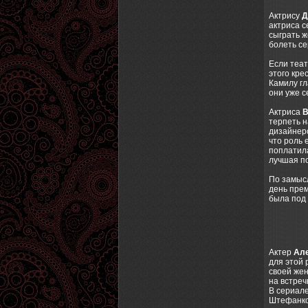
Актрису
Д
актриса с
сыграть ж
болеть се
Если теат
этого кре
Камилу гл
они уже с
Актриса
В
терпеть н
дизайнерс
что роль 
поплатила
лучшая по
По замысл
день прем
была под 
Актер
Ал
для этой 
своей жен
на встреч
В сериале
Штефанков