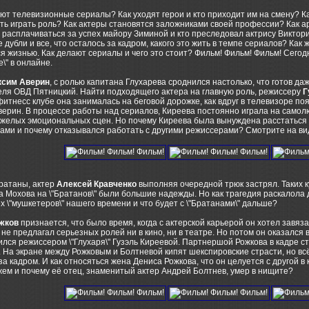
ют телевизионные сериалы? Как уходят герои и кто приходит им на смену? Ка
ь играть роль? Как актеры становятся заложниками своей профессии? Как а
расплачиваться за успех майору Зиминой и кто преследовал актрису Викто
дубли и все, что осталось за кадром, какого это жить в темпе сериалов? Как
я жизнью. Как делают сериалы и чего это стоит? Фильм! Фильм! Фильм! Сегод
\" в онлайне.
ксим Аверин
, с ролью капитана Глухарева сроднился настолько, что готов да
еля ОВД Пятницкий. Найти подходящего актера на главную роль, режиссеру
Г
фитнесс клубе она занималась на беговой дорожке, как вдруг в телевизоре поя
ерин. В процессе работы над сериалов, Киреева постоянно играла на самолю
желых эмоциональных сцен. Но почему Киреева была вынуждена расстаться с
ми и почему отказывался работать с другими режиссерами? Смотрите на вид
ратаны, актер
Алексей Кравченко
выполняя очередной трюк застрял. Таких к
 Мохова на \"Братанов\" были большие надежды. Но как трагедия раскалола 
х \"мушкетеров\" нашего времени и что будет с \"Братанами\" дальше?
жков
признается, что было время, когда с актерской карьерой он хотел завя
 не предлагал серьезных ролей ни в кино, ни в театре. Но потом он оказался 
лся режиссером \"Глухаря\" Гузэль Киреевой. Партнершой Рожкова в кадре с
 На экране между Рожковым и Болтневой кипят шекспировские страсти, но всё
за кадром. И как относяться жена Дениса Рожкова, что он целуется с другой в
ем и почему её отец, знаменитый актер Андрей Болтнев, умер в нищите?