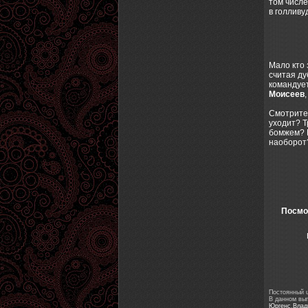
том числе
в голливу
Мало кто 
считая ду
командует
Моисеев
Смотрите 
уходит? Т
бомжем? К
наоборот?
Посмот
Постоянный ur
В данном вы
Юргенс
,
Влад