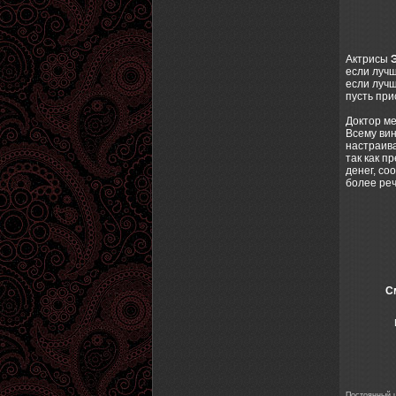
Актрисы
если лучш
если лучш
пусть при
Доктор м
Всему вин
настраива
так как п
денег, со
более реч
С
Постоянный ur