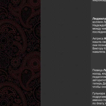
Миронову 
Людмила
коллеге Л
Надеждой.
между ним
последнег
Актриса
Н
нашла св
они позна
Виктору К
накаляла 
Певица
Л
назад, ко
педагогом
авторитет
теперь До
чтобы они
Гульнара 
подругами
именно На
по блату, 