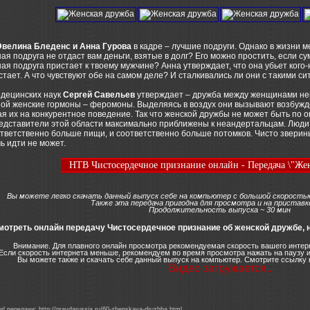
Эвелина Бледенс и Анна Гурова
в кадре – лучшие подруги. Однако в жизни м
ая подруга не отдаст вам деньги, взятые в долг? Его можно простить, если 
ая подруга пристает к твоему мужчине? Анна утверждает, что она убьет кого-н
стает. А что чувствуют обе на самом деле? И сталкивались ли они с такими с
едецинских наук
Сергей Савельев
утверждает – дружба между женщинами не
ой женские гормоны – феромоны. Выделяясь в воздух они вызывают возбужде
я их на конкурентное поведение. Так что женской дружбы не может быть по 
редставители этой области максимально приближены к неандертальцам. Люди
ответственно больше пищи, и соответственно больше потомков. Чисто зверин
ь идти не может.
НТВ Чистосердечное признание онлайн - Передача \"Жен
Вы можете легко скачать данный выпуск себе на компьютер с большой скоростью
Также эта передача пригодна для просмотра и на приставк
Продолжительность выпуска ~ 30 мин
мотреть онлайн передачу Чистосердечное признание об женской дружбе, 
Внимание. Для плавного онлайн просмотра рекомендуемая скорость вашего интерн
Если скорость интернета меньше, рекомендуем во время просмотра нажать на паузу и
Вы можете также и скачать себе данный выпуск на компьютер. Смотрите ссылку 
Видео загружается..
l передачи: http://pravdarussia.ru/60-zhenskaya-druzhba.html