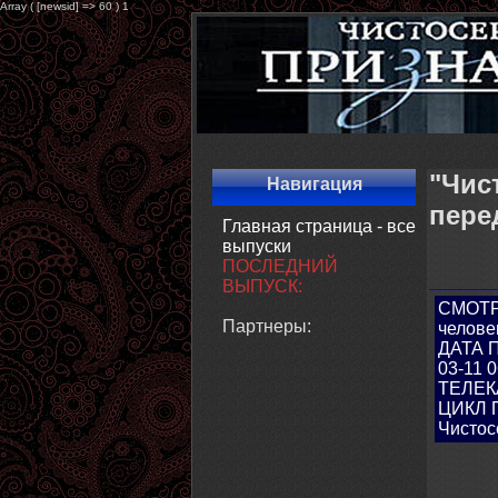
Array ( [newsid] => 60 ) 1
"Чис
Навигация
пере
Главная страница - все
выпуски
ПОСЛЕДНИЙ
ВЫПУСК:
СМОТР
Партнеры:
челове
ДАТА 
03-11 0
ТЕЛЕК
ЦИКЛ 
Чистос