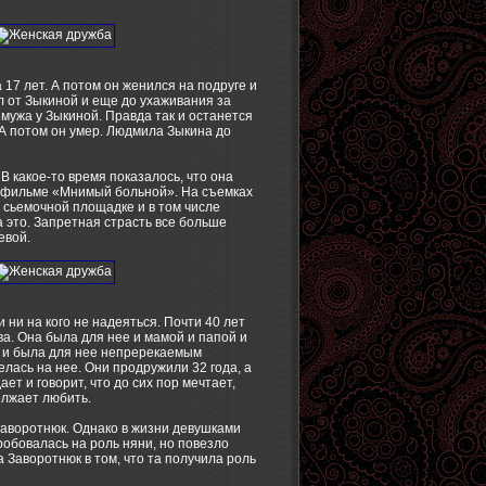
17 лет. А потом он женился на подруге и
 от Зыкиной и еще до ухаживания за
мужа у Зыкиной. Правда так и останется
 А потом он умер. Людмила Зыкина до
В какое-то время показалось, что она
в фильме «Мнимый больной». На съемках
 сьемочной площадке и в том числе
а это. Запретная страсть все больше
евой.
 ни на кого не надеяться. Почти 40 лет
ва. Она была для нее и мамой и папой и
й и была для нее непререкаемым
лась на нее. Они продружили 32 года, а
ет и говорит, что до сих пор мечтает,
олжает любить.
Заворотнюк. Однако в жизни девушками
робовалась на роль няни, но повезло
 Заворотнюк в том, что та получила роль