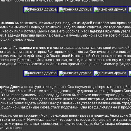
на чай поболтать ни о чем, та старается держать дистанцию.
 Зыкина
была жената несколько раз. с одним из мужей Виктором она прижила 
юдмилы Зыкиной Надежде Крыгиной. Ходило много сплетен, что муж сам ушел
 Что он пил и потому Зыкина сама его бросила. Что
Надежда Крыгина
увела 
и. Надежда Крыгина прожила с бывшим мужем Зыкиной в браке всего 4 года.
о дня помогала ему.
аталья Гундарева
и в кино и в жизне старалась казаться сильной женщиной. 
ое счастье вместе с актером Виктором Клорешковым. Они вместе снимались 
комились с молодой певицей Валентиной Игнатьевой. Она нравилась всем на
орешкову. Валентина Игнатьева говорит, что видела, что нравится ему и знал
ситуацию. Теперь Валентина Игнатьева просит прощение на могиле у Гундар
ариса Долина
по натуре волк-одиночка. Она научилась доверять только себе и
гда Ларисе было 15 лет ее взяла под свою опеку джазовая певица Лариса Бое
. Они не разлучались ни на секунду. Боева была почти вдвое старше Долино
ом. Но однажды Боева дала в газете неосторожное интервью, и Долина обиде
лина не хочет видеть Боеву. Некогда знаменита джазовая певица очень страда
 с Долиной, как раньше снова стали подругами. Она всегда любила ее и прод
Нежинская по сериалу «Моя прекрасная няня» имеет в подругах Анастасию 
 так и не стали. Нежинская дала интервью, в котором обьясняла что и сама п
сте. А журналисты все переврали, и получилось, будто бы Гульнара обвинила
минуя кастинг.