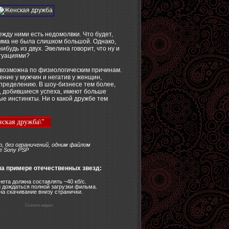
ежду ними есть недомолвки. Что будет,
сумма не была слишком большой. Однако,
ибудь из двух. Эвелина говорит, что ну и
итуациями?
возможна по физиологическим причинам.
ние у мужчин и негатив у женщин,
определению. В шоу-бизнесе тем более,
, добившиеся успеха, имеют больше
ые инстинкты. Ни о какой дружбе тем
ская дружба\"
, без ограничений, одним файлом
е Sony PSP
на примере отечественных звезд:
ета должна составлять ~40 кб/с.
 дождаться полной загрузки фильма.
на скачивание внизу странички.
Скачать видео: