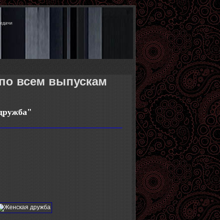
редачи
 по всем выпускам
дружба
"