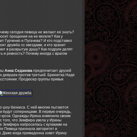
очему сегодня певица не желает ее знать?
осит прощения на ее могиле? Как у
т Гурченко и Пугачева? И кто подставил
ит дружба со звездами, и кто хранит
ют в раскрытую душу? Как подруги делят
ь и ревность? Почему иногда с врагом
пы
Анна Седакова
предпочитает друзей
ух девушек против третьей. Брюнетка Надя
расстоянии. Продюсер группы привык
о шоу бизнеса. С ней многие пытаются
ем будут соперницами. В первую очередь,
ий кусок. Однажды Ирина изменила своим
с того, что Земфира увела у Ирины
оге Земфира набросилась с кулаками на
ге Певица признала авторитет и
м. Даже когда примадонна зовет Ирину