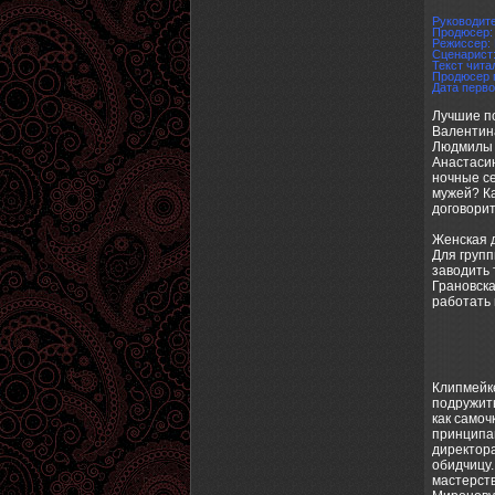
Руководит
Продюсер:
Режиссер:
Сценарист
Текст чита
Продюсер 
Дата перво
Лучшие по
Валентина
Людмилы З
Анастасию
ночные се
мужей? Ка
договорит
Женская 
Для груп
заводить 
Грановска
работать 
Клипмейк
подружить
как самоч
принципам
директора
обидчицу
мастерств