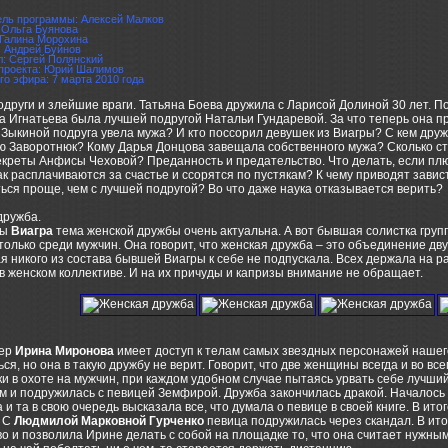
ель программы: Алексей Малков
 Ольга Буянова
 Галина Морохина
: Андрей Буйнов
л: Сергей Полянский
проекта: Юрий Шалимов
го эфира: 7 марта 2010 года
други и злейшие враги. Татьяна Боева дружила с Ларисой Долиной 30 лет. П
 Игнатьева была лучшей подругой Натальи Гундаревой. За что теперь она пр
ыкиной подруга увела мужа? И кто поссорил девушек из Виагры? С кем дружи
 Заворотнюк? Кому Дарья Донцова завещала собственного мужа? Сколько сто
креты Анфисы Чеховой? Преданность и предательство. Что делать, если плю
к расплачиваются за счастье и ссорятся по пустякам? К чему приводят завист
ься проще, чем с лучшей подругой? Во что даже наука отказывается верить?
дружба.
пы
Виагра
тема женской дружбы очень актуальна. А вот бывшая солистка груп
только среди мужчин. Она говорит, что женская дружба – это объединение дв
я никого из состава бывшей Виагры к себе не подпускала. Всех держала на 
в женском коллективе. И на их причуды и капризы внимание не обращает.
ер
Ирина Миронова
имеет доступ к телам самых звездных персонажей нашег
ся, но она в такую дружбу не верит. Говорит, что две женщины всегда и во вс
ки в охоте на мужчин, при каждом удобном случае пытаясь урвать себе лучш
 и подружилась с певицей Земфирой. Дружба закончилась дракой. Началось 
 и та в свою очередь высказала все, что думала о певице в своей книге. В ит
. С
Людмилой Марковной Гурченко
певица подружилась через скандал. В ито
о и позволила Ирине делать с собой на площадке то, что она считает нужны