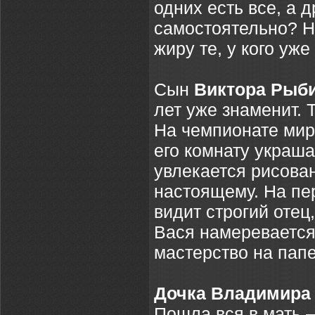
одних есть все, а 
самостоятельно? На
жиру те, у кого уже
Сын
Виктора Рыби
лет уже знаменит. 
На чемпионате мир
его комнату украш
увлекается рисован
настоящему. На пе
видит строгий отец
Вася намеревается 
мастерство на папе
Дочка Владимира
Пошла вся в мать –