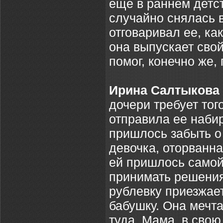
еще в раннем детст
случайно снялась в
отговаривал ее, ка
она выпускает сво
помог, конечно же, 
Ирина Салтыкова
дочери требует тог
отправила ее набир
пришлось забыть о
девочка, оторванна
ей пришлось самой 
принимать решения
рублевку приезжает
бабушку. Она мечта
туда. Мама, в свою