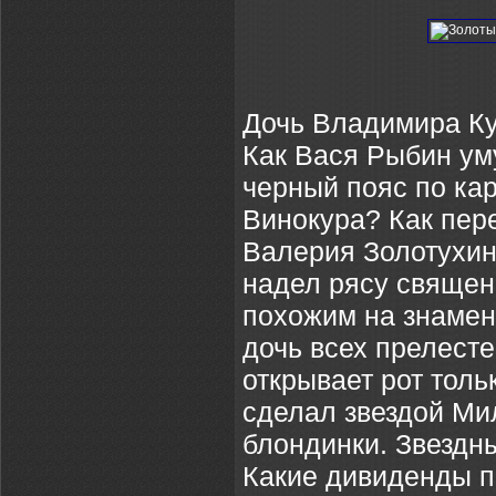
Дочь Владимира Ку
Как Вася Рыбин ум
черный пояс по кар
Винокура? Как пер
Валерия Золотухина
надел рясу священ
похожим на знамен
дочь всех прелест
открывает рот толь
сделал звездой Ми
блондинки. Звездн
Какие дивиденды п