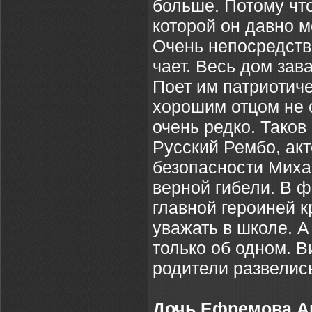
больше. Потому что
которой он давно м
Очень непосредств
чает. Весь дом за
Поет им патриотич
хорошим отцом не с
очень редко. Таков
Русский Рембо, ак
безопасности Миха
верной гибели. В ф
главной героиней к
уважать в школе. А
только об одном. В
родители развелись
Дочь Ефремова А