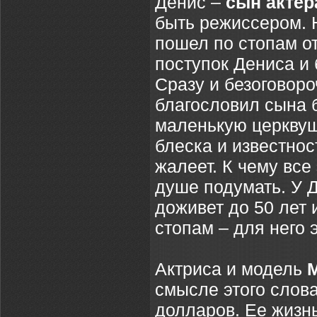
Денис –
сын актер
быть режиссером. 
пошел по стопам о
поступок Дениса и 
Сразу и безоговоро
благословил сына б
маленькую церквуш
блеска и известнос
жалеет. К чему все
душе подумать. У Д
доживет до 50 лет и
стопам – для него 
Актриса и модель
смысле этого слов
долларов. Ее жизнь