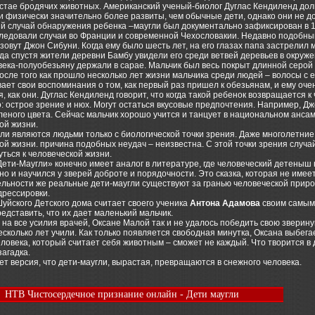
 стае бродячих животных. Американский ученый-биолог Дуглас Кендиленд дол
и физически значительно более развиты, чем обычные дети, однако они не до
й случай обнаружения ребенка –маугли был документально зафиксирован в 16
ледовали случаи во Франции и современной Чехословакии. Недавно подобный
зовут Джон Сибуни. Когда ему было шесть лет, на его глазах папа застрелил 
да спустя жители деревни Бамбу увидели его среди ветвей деревьев в окру
ека-полуобезьяну держали в сарае. Мальчик был весь покрыт длинной серой
сле того как прошло несколько лет жизни мальчика среди людей – волосы с е
ает свои воспоминания о том, как первый раз пришел к обезьянам, и ему очен
я, как они. Дуглас Кендиленд говорит, что когда такой ребенок возвращается 
: острое зрение и нюх. Могут остаться вкусовые предпочтения. Например, Дж
еленого цвета. Сейчас мальчик хорошо учится и танцует в национальном ансам
ой жизни.
ли являются людьми только с биологической точки зрения. Даже многолетние 
й жизни. причина подобных неудач – неизвестна. С этой точки зрения случай
уться к человеческой жизни.
ети-Маугли» конечно имеет аналог в литературе, где человеческий детеныш 
 но и научился у зверей доброте и порядочности. Это сказка, которая не имее
льности же реальные дети-маугли существуют за гранью человеческой приро
дрессировки.
уйского Детского дома считает своего ученика
Антона Адамова
своим самым 
едставить, что их дает маленький мальчик.
на все усилия врачей, Оксане Малой так и не удалось победить свою зверину
есколько лет учили. Как только появляется свободная минутка, Оксана выбегае
ловека, который считает себя животным – сможет не каждый. Что творится в 
агадка.
т версия, что дети-маугли, вырастая, превращаются в снежного человека.
НТВ Чистосердечное признание онлайн - Дети маугли