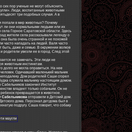
о сих пор ученые не могут объяснить
аугли». Люди, воспитанные животными
пятьдесят три подобных случая. А в
и попали в мир животных? Почему
нут ли они нормальными людьми или их
 села Горное Саратовской области. Здесь
зад жители села рассказывали легенду о
то она была очень странной и не похожей
ли часто нападать на людей. Валя часто
т быть, даже и семью. В окружении волков
и родители увезли ее в город. След этой
рается не замечать. Эти люди не
ря животным инстинктам.
о долго не могла оправиться. На нее
л человек. Одичавший маленький мальчик
неподалеку. Дом родителей Саши сгорел
я будка служила мальчику настоящим домом.
р Сабельников закончил Институт
енстве владеет только собачьим. Он не
к ребенок превращается в животное.
 Сабельникова
отправили в Детский дом.
 Детского дома. Персонал детдома был в
охнатую подругу. Саша говорит, что собаку