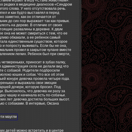
ьствием играют в игру «Стань Животным».
мых редких в медицине диагнозов «Синдром
того слова. У него отсутствовала речь.
пел и как будто выставлял в перед
но заметно, как он отличается от
чик до сих пор выражает так как привык.
алезть на дерево. В отличие от своих
стоящие развалины в деревне. К двум
е она не может смириться с тем, что ее
дливо обкакали, а ее ребенок самый
стала единственным существом, которое
о и попросту выживать. Если бы не она,
 мальчик провел в закрытом чулане вместе
алением легких. Ребенок был при смерти,
четвереньках, приносит в зубах палку,
 и администрация села не делали вид что
те с собакой. Родители подбросили
молоко кошек и собак. Что все об этом
чьей конуре девочка провела четыре года.
вереньках и выражала свои эмоции
таршей дочери, которую бросил. Под
. Выяснилось, что девочка ни разу за
одну чашку и начинала есть по-собачьи.
ких лет девочка достигла больших высот.
ько с собаками. В интервью, Оксана
ких детей можно встретить и в центре