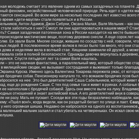
ая молодежь считает это явление одним из самых загадочных на планете. Д
нный феномен, несвойственный человеческой природе. Речь идет о «детях-м
итаются сенсацией. Во всем мире за несколько последних лет известно всего 
 время «дети-маугли» стали появляться и в России.
льников, Антон Адамов, Джон Сибуни, Оксана Малая, Валя Мельник – как он
стали заботиться о них? Смогут ли они адаптироваться в нашем мире? Ста
ть? Самая загадочная патогенная зона в России находится на месте бывшего
происходили мистические вещи, поэтому деревню снесли. А еще сорок лет на
олке. Ее звали Валя. Многие соседи, жившие по соседству с ней, говорили, ч
ных людей. В послевоенное время волков в лесах было так много, что они ста
з дома и неделями жила в волчьей стае. Хищники заменили ей друзей, а може
твовала себя в полной безопасности. Однажды девочка вернулась в деревню, 
ерялся. Спустя пятьдесят лет та самая Валя нашлась.
ли – это не научная фантастика, а параллельный мир, который общество ста
в милицейские сводки, не вызывают сострадания и выживают только благода
 Окраина Курска. Именно здесь Валентина Токарева пережила ужас, от которог
ая бродячих собак. Пенсионерку напугало то, что вожаком бродячих псов бы
абросился на нее. Это был девятилетний Саша Сабельников, который живет 
зад, еще до рождения Саши. С тех под семья так и живет в руинах. А собачь
 ее напополам с бродячей собакой. Здесь они вместе выли на луну. Владими
дных отношений и знает английский язык. А его девятилетний внук в соверш
ле ни разу. Мать не пускает. Соседи все эти годы безразлично наблюдали, ка
ему: «Пшёл вон!», когда видели, как он раздетый бегает по улице и лает.
Сашу
 у него огромная шишка. Недавно он набросился на одного из воспитанников
да маленький мальчик залаял и стал убегать на четвереньках. Он искал свою м
селушка.