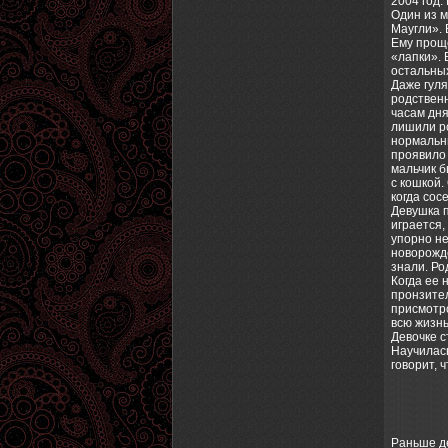
2004 год.
Один из м
Маугли». 
Ему проще
«лапки». 
остальных
Даже гуля
родственн
часам дня
лишили ро
нормальны
проявило 
мальчик б
с кошкой.
когда сос
Девушка 
играется,
упорно не
новорожде
знали. Ро
Когда ее 
пронзител
присмотро
всю жизнь
Девочке с
Научилась
говорит, 
Раньше де