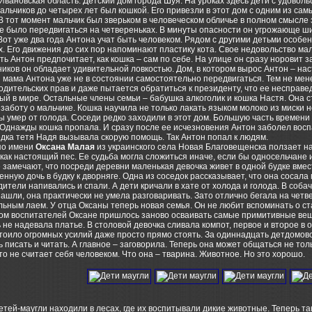
 Ивановская область. Детский дом города Шуя. На уроках здесь дети с удовол
альчиков до четырех лет был кошкой. Его привезли в этот дом с одним из са
В тот момент мальчик был зверьком в человеческом обличье в полном смысле э
 было передвигаться на четвереньках. В минуты опасности он угрожающе ши
Вот уже два года Антона учат быть человеком. Рядом с другими детьми особен
. Его движения до сих пор напоминают пластику кота. Свое недовольство маль
ть Антон предпочитает, как кошка – сам по себе. На улице он сразу норовит з
иков он обладает удивительной ловкостью. Дом, в котором вырос Антон – на
 мама Антона уже не в состоянии самостоятельно передвигаться. Тем не мене
дительских прав и даже пытается обратиться к президенту, что ее несправе
й в мире. Остальные члены семьи – бабушка алкоголик и кошка Настя. Она 
заботу о мальчике. Кошка научила не только лакать языком молоко из миски н
ы умер от голода. Соседи редко заходили в этот дом. Большую часть времени
 Однажды кошка пропала. И сразу после ее исчезновения Антон заболел восп
едка тетя Надя вызывала скорую помощь. Так Антон попал к людям.
по имени
Оксана Малая
из украинского села Новая Благовещенска ползает на 
 как настоящий пес. Ее судьба могла сложиться иначе, если бы односельчане
 замечают, что посреди деревни маленькая девочка живет в одной будке вмес
нную дочь в будку к дворняге. Одна из соседок рассказывает, что она сосала 
дители напивались и спали. А дети кричали в хате от холода и голода. В соба
нашли, она практически не умела разговаривать. Зато отлично бегала на чет
ьным лаем. У отца Оксаны теперь новая семья. Он не любит вспоминать о с
м воспитателей Оксане пришлось заново осваивать самые примитивные вещи
 не надевала платье. В столовой девочка сливала компот, первое и второе в 
тоило огромных усилий даже просто прямо стоять. За одиннадцать детдомовс
 писать и читать. А главное – заговорила. Теперь она может общаться не тол
что не считает себя человеком. Что она – тварина. Животное. Но это хорошо.
тей-маугли находили в лесах, где их воспитывали дикие животные. Теперь та