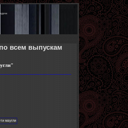
редачи
 по всем выпускам
аугли
"