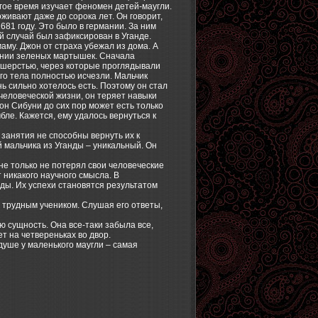
гое время изучает феномен детей-маугли.
живают даже до сорока лет. Он говорит,
81 году. Это было в германии. За ним
 случай был зафиксирован в Уганде.
маму. Джон от страха убежал из дома. А
жении зеленых мартышек. Сначала
 шерстью, через которые проглядывали
го тела полностью исчезли. Мальчик
ь сильно хотелось есть. Поэтому он стал
к человеческой жизни, он теряет навыки
он Сибуни до сих пор может есть только
бле. Кажется, ему удалось вернуться к
занятия не способны вернуть их к
 мальчика из Уганды – уникальный. Он
не только не потерял свои человеческие
т никакого научного смысла. В
ды. Их успехи становятся результатом
трудным учеником. Слушая его ответы,
ю сущность. Она все-таки забыла все,
т на четвереньках во двор.
душе у маленького маугли – самая