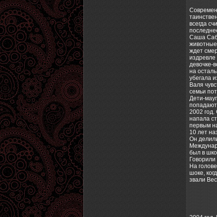
Современн
таинстве
всегда сч
последнее
Саша Сабе
животные 
ждет смер
издревле 
девочке-в
на осталь
убегала и
Валя чувс
семьи пот
Дети-мауг
попадают 
2002 год.
напала ст
первым н
10 лет на
Он делили
Междунаро
был в шко
Говорили 
На голове
шоке, ког
звали Ве