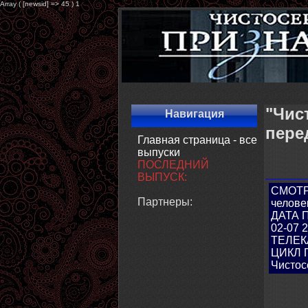
Array ( [newsid] => 45 ) 1
"Чис
Навигация
пере
Главная страница - все
выпуски
ПОСЛЕДНИЙ
ВЫПУСК:
СМОТР
Партнеры:
челове
ДАТА 
02-07 2
ТЕЛЕК
ЦИКЛ 
Чистос