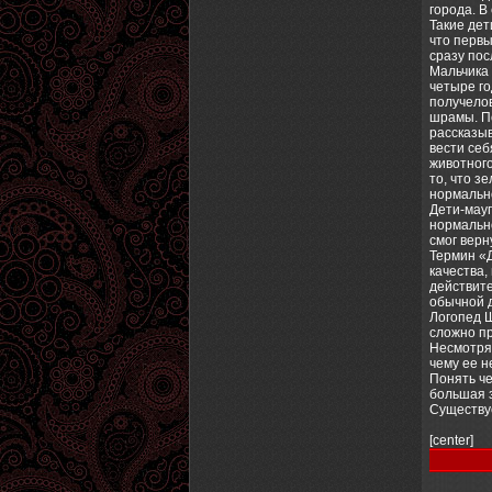
города. В
Такие дет
что первы
сразу пос
Мальчика 
четыре го
получелов
шрамы. По
рассказыв
вести себ
животного
то, что з
нормальн
Дети-мауг
нормально
смог верн
Термин «Д
качества,
действите
обычной 
Логопед Ш
сложно пр
Несмотря 
чему ее н
Понять че
большая з
Существуе
[center]