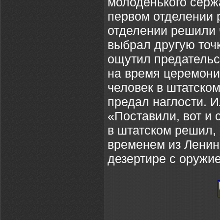
молоденького сержа
первом отделении р
отделении решили ч
выбрал другую точк
ощутил предательс
на время церемони
человек в штатском
предал наглости. 
«Поставили, вот и 
в штатском решил, 
временем из Ленин
дезертире с оружи