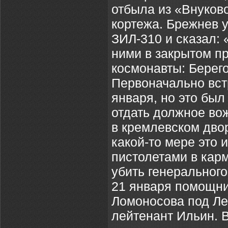
отбыла из «Внуково
кортежа. Брежнев 
ЗИЛ-310 и сказал: 
ними в закрытом п
космонавты: Берего
Первоначально вст
января, но это был
отдать должное во
в кремлевском двор
какой-то мере это 
пистолетами в кар
убить генерального
21 января помощник
Ломоносова под Ле
лейтенант Ильин. В