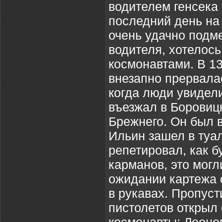
водителем генсек
последний день на 
очень удачно подм
водителя, хотелось
космонавтами. В 1
внезапно прервала
когда люди увидели
въезжал в Боровицк
Брежнего. Он был 
Ильин зашел в туа
репетировал, как б
карманов, это могл
ожидании картежа о
в рукавах. Пропуст
пистолетов открыл 