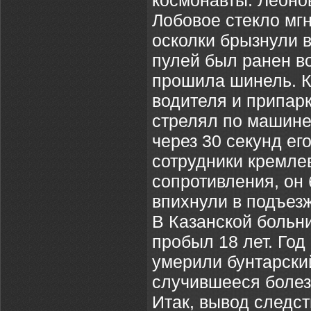
космонавты: Леонов
Лобовое стекло мг
осколки брызнули 
пулей был ранен в
прошила шинель. Кт
водителя и припар
стрелял по машине
через 30 секунд его
сотрудники кремле
сопротивления, он
впихнули в подъез
В Казанской больн
пробыл 18 лет. Го
умерили бунтарски
случившееся болез
Итак, вывод следст