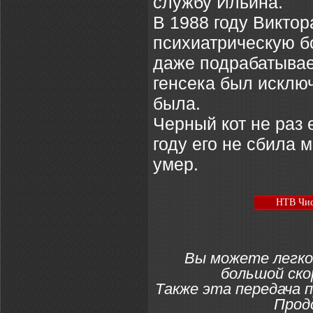
службу Ильина.
В 1988 году Викто
психиатрическую б
даже подрабатывает
генсека был исключ
была.
Черный кот не раз
году его не сбила 
умер.
НТВ Чис
Вы можете легко
большой ско
Также эта передача 
Прод