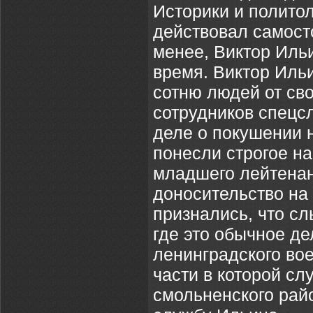
Историки и политол
действовал самосто
менее, Виктор Иль
время. Виктор Ильи
сотню людей от св
сотрудников спецс
деле о покушении 
понесли строгое н
младшего лейтенан
доносительство на
признались, что с
где это обычное д
ленинградского вое
части в которой с
смольненского рай