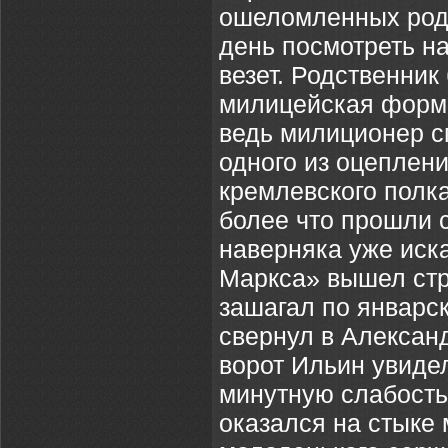
ошеломленных родс
день посмотреть на
везет. Родственни
милицейская форма 
ведь милиционер с
одного из оцеплени
кремлевского полка
более что прошли с
наверняка уже иск
Маркса» вышел стр
зашагал по январс
свернул в Александ
ворот Ильин увиде
минутную слабость 
оказался на стыке