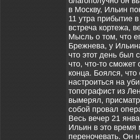
благополучно он в
в Москву, Ильин по
11 утра прибытие в
встреча кортежа, в
Мысль о том, что е
Брежнева, у Ильин
что этот день был
что, что-то сможет
конца. Боялся, что
настроиться на уби
топографист из Ле
вымерял, присматр
собой провал опера
Весь вечер 21 янва
Ильин в это время 
переночевать. Он н