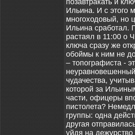
позавтракать и клю
Ильина. И с этого
многоходовый, но 
Ильина сработал. 
растаял в 11:00 о
ключа сразу же от
обоймы к ним не д
– топографиста - э
неуравновешенный 
чудачества, учиты
которой за Ильины
части, офицеры впо
пистолета? Немед
группы: одна дейст
другая отправилас
уйдя на дежурство