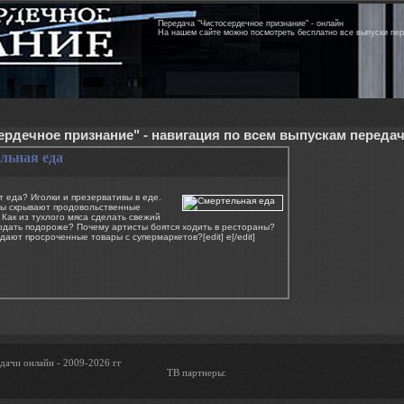
Передача "Чистосердечное признание" - онлайн
На нашем сайте можно посмотреть бесплатно все выпуски пе
ердечное признание" - навигация по всем выпускам переда
льная еда
т еда? Иголки и презервативы в еде.
ны скрывают продовольственные
Как из тухлого мяса сделать свежий
одать подороже? Почему артисты боятся ходить в рестораны?
дают просроченные товары с супермаркетов?[edit] e[/edit]
дачи онлайн - 2009-2026 гг
ТВ партнеры: