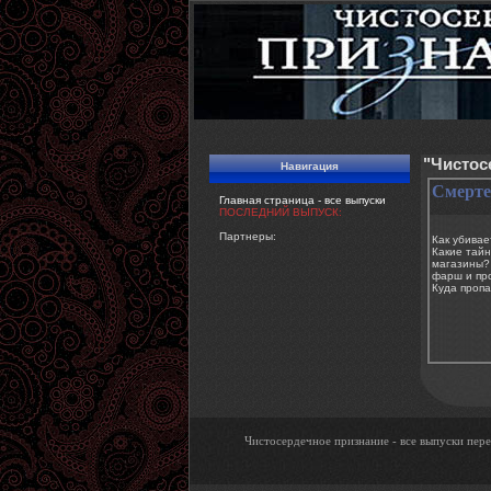
"Чистос
Навигация
Смерте
Главная страница - все выпуски
ПОСЛЕДНИЙ ВЫПУСК:
Партнеры:
Как убивае
Какие тай
магазины? 
фарш и пр
Куда пропа
Чистосердечное признание - все выпуски пере