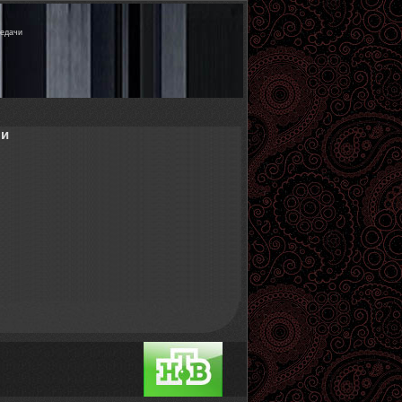
редачи
чи