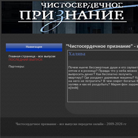
"Чистосердечное признание" -
Навигация
Халява
Главная страница - все выпуски
ПОСЛЕДНИЙ ВЫПУСК:
Партнеры:
Почем нынче бессмертные души и кто скупает
оптом и в розницу? Правда что у неба можно
выпросить денег? Как бесплатно получить
квартиру? Где раздают дармовые машины? Как
на него не потратить? В чем секрет богатых 
халява и как её раздобыть? Мария фон зарринг
e[/edit]
Чистосердечное признание - все выпуски передачи онлайн - 2009-2026 гг