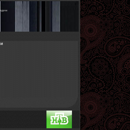
редачи
чи