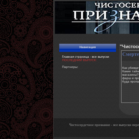
"Чистос
Навигация
Смерте
Главная страница - все выпуски
ПОСЛЕДНИЙ ВЫПУСК:
Партнеры:
Как убивае
Какие тай
магазины? 
фарш и пр
Куда пропа
Чистосердечное признание - все выпуски пере