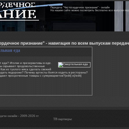
Передача "Чистосердечное признание" - онлайн
На нашем сайте можно посмотреть бесплатно все выпуски пе
ердечное признание" - навигация по всем выпускам переда
льная еда
т еда? Иголки и презервативы в еде.
ны скрывают продовольственные
Как из тухлого мяса сделать свежий
одать подороже? Почему артисты боятся ходить в рестораны?
дают просроченные товары с супермаркетов?[edit] e[/edit]
дачи онлайн - 2009-2026 гг
ТВ партнеры: