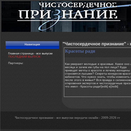
"Чистосердечное признание" -
Навигация
Красоты ради
Главная страница - все выпуски
ПОСЛЕДНИЙ ВЫПУСК:
Партнеры:
Как умирают молодые и красивые. Какое оно
месяца и зачем им губы на пол лица? Куда
приводят мечты о красоте и почему женщины
становятся лысыми? Секреты конкурсов красо
кабинетов. Что нужно знать, чтобы изменить 
после этого в живых? Вся правда о силиконо
откровения экспертов и чистосердечные призн
что имел - Красоты ради![edit] e[/edit]
Чистосердечное признание - все выпуски передачи онлайн - 2009-2026 гг