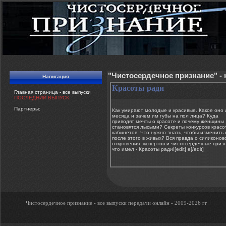
"Чистосердечное признание" -
Навигация
Красоты ради
Главная страница - все выпуски
ПОСЛЕДНИЙ ВЫПУСК:
Партнеры:
Как умирают молодые и красивые. Какое оно
месяца и зачем им губы на пол лица? Куда
приводят мечты о красоте и почему женщины
становятся лысыми? Секреты конкурсов красо
кабинетов. Что нужно знать, чтобы изменить 
после этого в живых? Вся правда о силиконо
откровения экспертов и чистосердечные призн
что имел - Красоты ради![edit] e[/edit]
Чистосердечное признание - все выпуски передачи онлайн - 2009-2026 гг